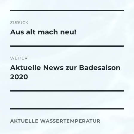
Beitragsnavigation
ZURÜCK
Aus alt mach neu!
Vorheriger
Beitrag:
WEITER
Aktuelle News zur Badesaison
Nächster
Beitrag:
2020
AKTUELLE WASSERTEMPERATUR