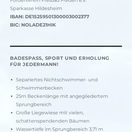
Förderverein Freibad Freden e.V.
Sparkasse Hildesheim
IBAN: DE15259501300003002377
BIC: NOLADE21HIK
BADESPASS, SPORT UND ERHOLUNG F
ÜR JEDERMANN!
Separiertes Nichtschwimmer- und
Schwimmerbecken
25m Beckenlänge mit angegliedertem
Sprungbereich
Große Liegewiese mit vielen,
schattenspendenden Bäumen
Wassertiefe im Sprungbereich 3,71 m