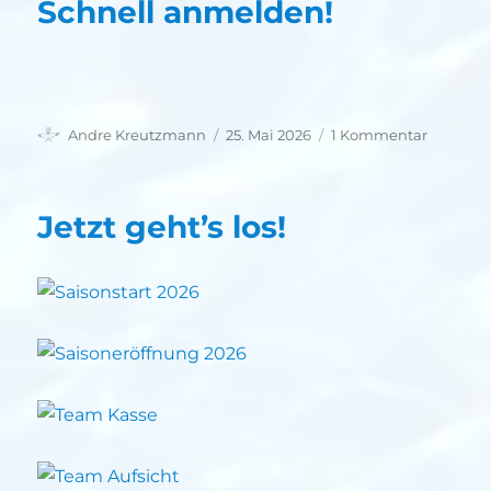
Schnell anmelden!
Autor
Veröffentlicht
zu
Andre Kreutzmann
25. Mai 2026
1 Kommentar
am
Schnell
anmelde
Jetzt geht’s los!