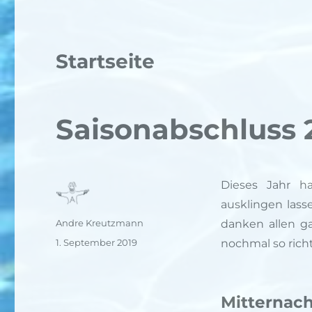
Startseite
Saisonabschluss 
Dieses Jahr h
ausklingen lass
Autor
Andre Kreutzmann
danken allen g
Veröffentlicht
1. September 2019
nochmal so richt
am
Mitternac