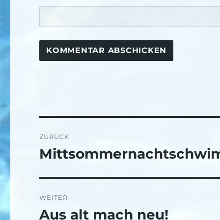
Beitragsnavigation
ZURÜCK
Mittsommernachtschw
Vorheriger
Beitrag:
WEITER
Aus alt mach neu!
Nächster