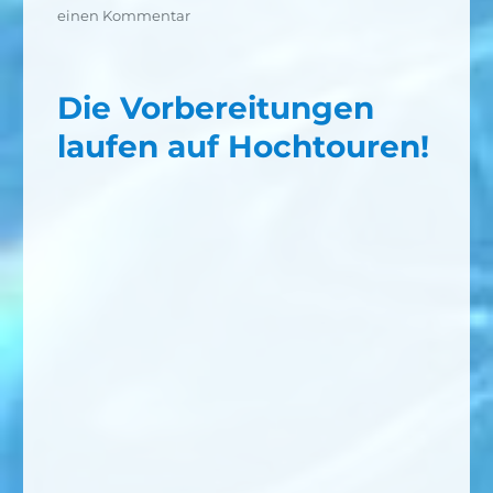
am
zu
einen Kommentar
Der
Vorstand
ist
Die Vorbereitungen
nun
vollständig!
laufen auf Hochtouren!