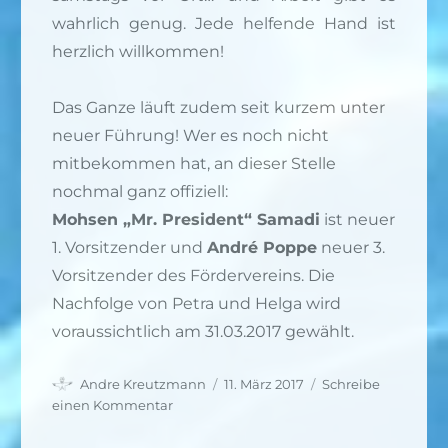
wahrlich genug. Jede helfende Hand ist
herzlich willkommen!
Das Ganze läuft zudem seit kurzem unter
neuer Führung! Wer es noch nicht
mitbekommen hat, an dieser Stelle
nochmal ganz offiziell:
Mohsen „Mr. President“ Samadi
ist neuer
1. Vorsitzender und
André Poppe
neuer 3.
Vorsitzender des Fördervereins. Die
Nachfolge von Petra und Helga wird
voraussichtlich am 31.03.2017 gewählt.
Autor
Veröffentlicht
Andre Kreutzmann
11. März 2017
Schreibe
am
zu
einen Kommentar
Die
Vorbereitungen