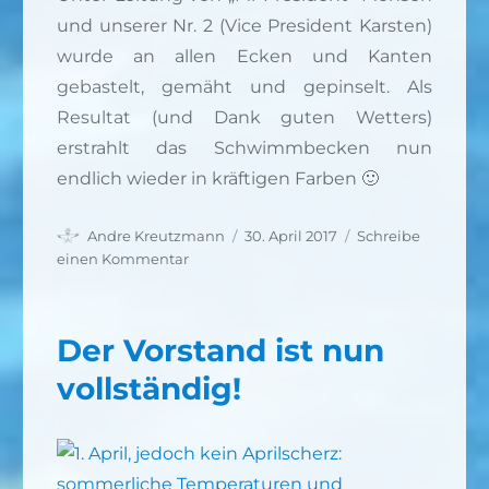
und unserer Nr. 2 (Vice President Karsten)
wurde an allen Ecken und Kanten
gebastelt, gemäht und gepinselt. Als
Resultat (und Dank guten Wetters)
erstrahlt das Schwimmbecken nun
endlich wieder in kräftigen Farben 🙂
Autor
Veröffentlicht
Andre Kreutzmann
30. April 2017
Schreibe
am
zu
einen Kommentar
Endlich
wieder
Farbe!
Der Vorstand ist nun
vollständig!