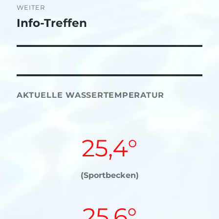
WEITER
Info-Treffen
Nächster
Beitrag:
AKTUELLE WASSERTEMPERATUR
25,4°
(Sportbecken)
25,6°