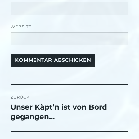
WEBSITE
Beitragsnavigation
ZURÜCK
Unser Käpt’n ist von Bord
Vorheriger
Beitrag:
gegangen…