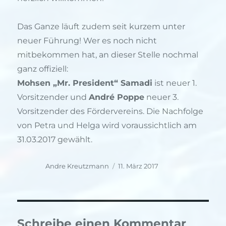
Das Ganze läuft zudem seit kurzem unter
neuer Führung! Wer es noch nicht
mitbekommen hat, an dieser Stelle nochmal
ganz offiziell:
Mohsen „Mr. President“ Samadi
ist neuer 1.
Vorsitzender und
André Poppe
neuer 3.
Vorsitzender des Fördervereins. Die Nachfolge
von Petra und Helga wird voraussichtlich am
31.03.2017 gewählt.
Autor
Veröffentlicht
Andre Kreutzmann
11. März 2017
am
Schreibe einen Kommentar