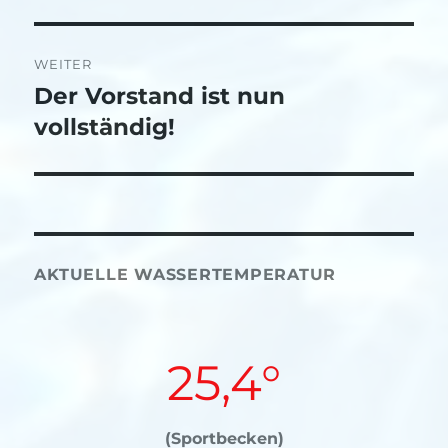
Beitrag:
WEITER
Der Vorstand ist nun
Nächster
Beitrag:
vollständig!
AKTUELLE WASSERTEMPERATUR
25,4°
(Sportbecken)