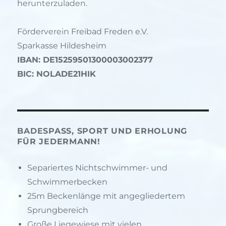
herunterzuladen.
Förderverein Freibad Freden e.V.
Sparkasse Hildesheim
IBAN: DE15259501300003002377
BIC: NOLADE21HIK
BADESPASS, SPORT UND ERHOLUNG F
ÜR JEDERMANN!
Separiertes Nichtschwimmer- und
Schwimmerbecken
25m Beckenlänge mit angegliedertem
Sprungbereich
Große Liegewiese mit vielen,