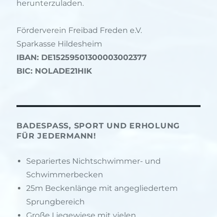
herunterzuladen.
Förderverein Freibad Freden e.V.
Sparkasse Hildesheim
IBAN: DE15259501300003002377
BIC: NOLADE21HIK
BADESPASS, SPORT UND ERHOLUNG F
ÜR JEDERMANN!
Separiertes Nichtschwimmer- und
Schwimmerbecken
25m Beckenlänge mit angegliedertem
Sprungbereich
Große Liegewiese mit vielen,